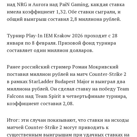
над NRG и Aurora над PaiN Gaming, каждая ставка
имела коэффициент 1,32. Обе ставки сыграли, и
общий выигрыш составил 2,8 миллиона рублей.
Турнир Play-In IEM Krakow 2026 проходит с 28
января по 8 февраля. Призовой фонд турнира
составляет один миллион долларов.
Ранее российский стример Роман Мокривский
поставил миллион рублей на матч Counter-Strike 2
в рамках StarLadder Budapest Major и выиграл два
миллиона рублей. Он сделал ставку на победу Team
Falcons над Team Spirit в четвертьфинале турнира,
коэффициент составил 2,08.
Итог: эти случаи показывают, что ставки на исходы
матчей Counter-Strike 2 могут приводить к
существенным выигрышам при удачных ставках на