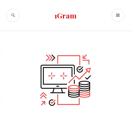
Skip
to
SEARCH
PR
1Gram
content
ME