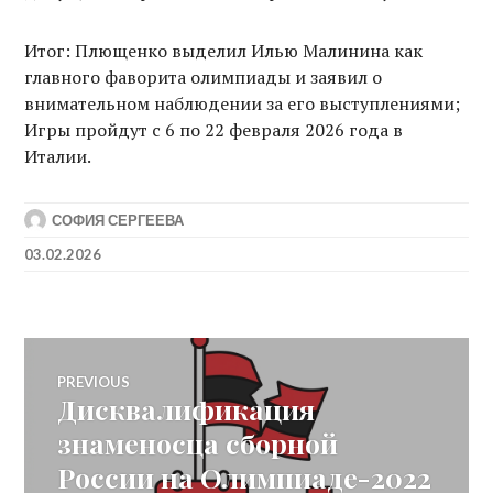
Итог: Плющенко выделил Илью Малинина как
главного фаворита олимпиады и заявил о
внимательном наблюдении за его выступлениями;
Игры пройдут с 6 по 22 февраля 2026 года в
Италии.
СОФИЯ СЕРГЕЕВА
03.02.2026
Post
PREVIOUS
Дисквалификация
Previous
navigation
post:
знаменосца сборной
России на Олимпиаде-2022