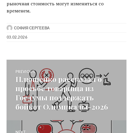
рыночная стоимость могут измениться со
временем.
СОФИЯ СЕРГЕЕВА
03.02.2026
Post
PREVIOUS
Плющенко рассказал о
Previous
navigation
post:
просьбе товарища из
Госдумы поддержать
бойкот Олимпиады-2026
NEXT