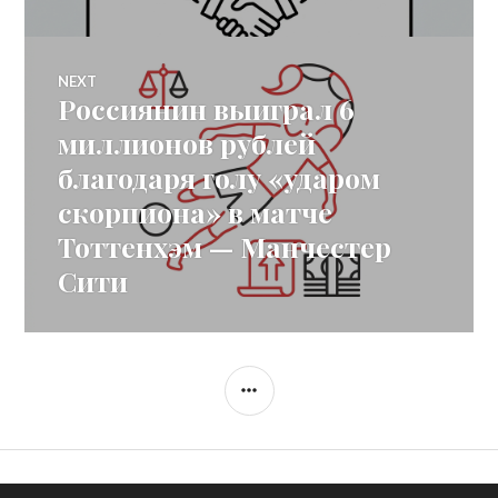
NEXT
Россиянин выиграл 6
Next
post:
миллионов рублей
благодаря голу «ударом
скорпиона» в матче
Тоттенхэм — Манчестер
Сити
SIDEBAR