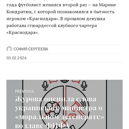
года футболист женился второй раз — на Марине
Кондратюк, с которой познакомился в бытность
игроком «Краснодара». В прошлом девушка
работала стюардессой клубного чартера
«Краснодара».
СОФИЯ СЕРГЕЕВА
03.02.2026
Post
PREVIOUS
Журова оценила слова
Previous
navigation
post:
украинского министра о
«моральном дегенерате»
во главе ФИФА