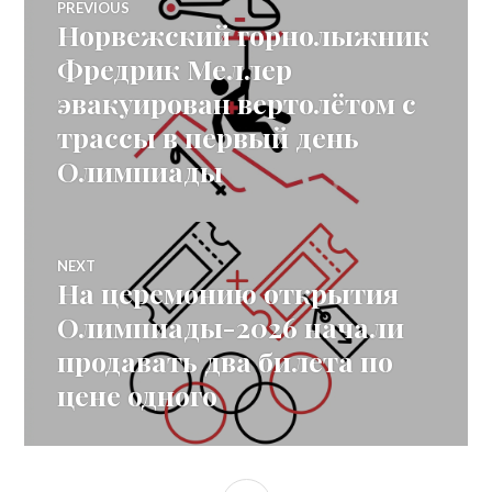
PREVIOUS
Норвежский горнолыжник
Previous
navigation
post:
Фредрик Меллер
эвакуирован вертолётом с
трассы в первый день
Олимпиады
NEXT
На церемонию открытия
Next
post:
Олимпиады-2026 начали
продавать два билета по
цене одного