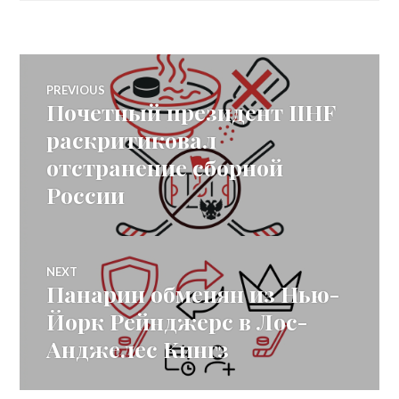
Post
PREVIOUS
Почетный президент IIHF
Previous
navigation
post:
раскритиковал
отстранение сборной
России
NEXT
Панарин обменян из Нью-
Next
post:
Йорк Рейнджерс в Лос-
Анджелес Кингз