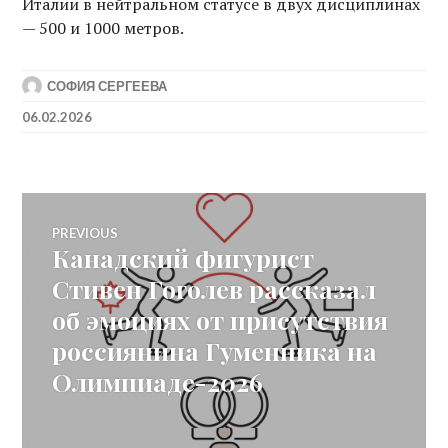
Италии в нейтральном статусе в двух дисциплинах
— 500 и 1000 метров.
СОФИЯ СЕРГЕЕВА
06.02.2026
Post
PREVIOUS
Канадский фигурист
Previous
navigation
post:
Стивен Гоголев рассказал
об эмоциях от присутствия
россиянина Гуменника на
Олимпиаде-2026