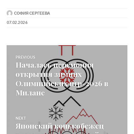
СОФИЯ СЕРГЕЕВА
07.02.2026
Post
PREVIOUS
Началась церемония
Previous
navigation
post:
открытия зимних
Олимпийских игр-2026 в
Милане
NEXT
Японский конькобежец
Next
post: