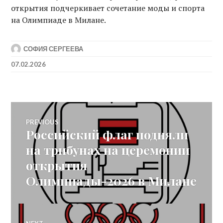
открытия подчеркивает сочетание моды и спорта
на Олимпиаде в Милане.
СОФИЯ СЕРГЕЕВА
07.02.2026
Post
PREVIOUS
Российский флаг подняли
Previous
navigation
post:
на трибунах на церемонии
открытия
Олимпиады-2026 в Милане