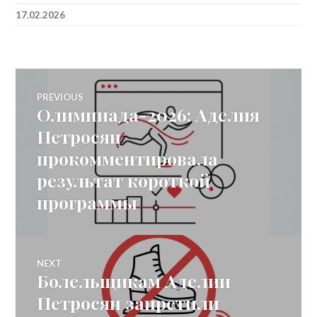
17.02.2026
Post
PREVIOUS
Олимпиада-2026: Аделия
Previous
navigation
post:
Петросян
прокомментировала
результат короткой
программы
NEXT
Болельщикам Аделии
Next
post:
Петросян запретили