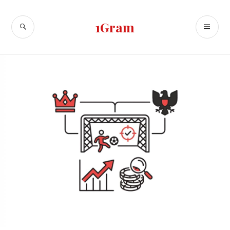
Skip
to
SEARCH
PR
1Gram
content
ME