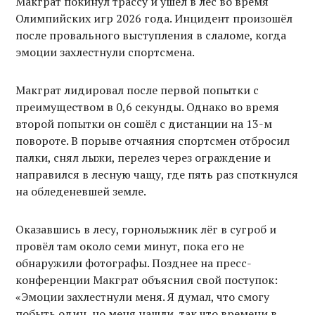
Макграт покинул трассу и ушёл в лес во время
Олимпийских игр 2026 года. Инцидент произошёл
после провального выступления в слаломе, когда
эмоции захлестнули спортсмена.
Макграт лидировал после первой попытки с
преимуществом в 0,6 секунды. Однако во время
второй попытки он сошёл с дистанции на 13-м
повороте. В порыве отчаяния спортсмен отбросил
палки, снял лыжи, перелез через ограждение и
направился в лесную чащу, где пять раз споткнулся
на обледеневшей земле.
Оказавшись в лесу, горнолыжник лёг в сугроб и
провёл там около семи минут, пока его не
обнаружили фотографы. Позднее на пресс-
конференции Макграт объяснил свой поступок:
«Эмоции захлестнули меня. Я думал, что смогу
побыть один, но меня нашли, так что времени в