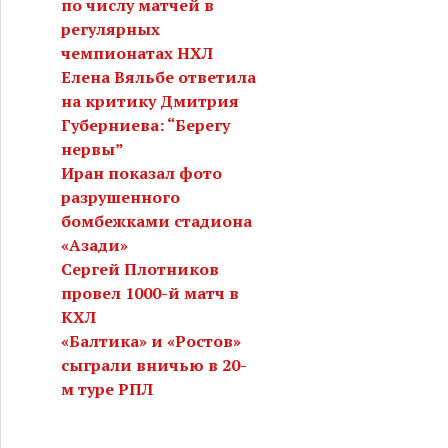
по числу матчей в
регулярных
чемпионатах НХЛ
Елена Вяльбе ответила
на критику Дмитрия
Губерниева: “Берегу
нервы”
Иран показал фото
разрушенного
бомбежками стадиона
«Азади»
Сергей Плотников
провел 1000-й матч в
КХЛ
«Балтика» и «Ростов»
сыграли вничью в 20-
м туре РПЛ