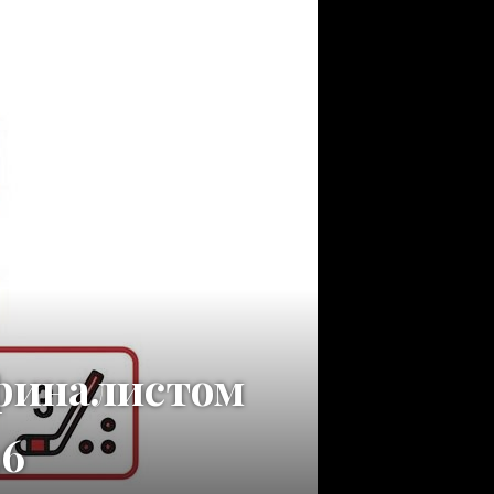
уфиналистом
26