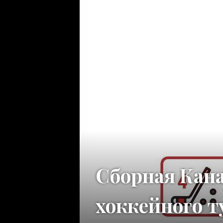
Сборная Кан
хоккейного 