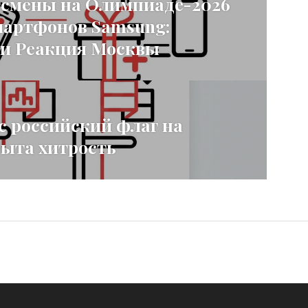
тсмены на Олимпиаде-2026
мартфонов Samsung:
и Реакция Москвы
 российский флаг на
ыта хитрость