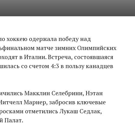
по хоккею одержала победу над
тьфинальном матче зимних Олимпийских
оходят в Италии. Встреча, состоявшаяся
ршилась со счетом 4:3 в пользу канадцев
личились Макклин Селебрини, Нэтан
Митчелл Марнер, забросив ключевые
росками отметились Лукаш Седлак,
й Палат.