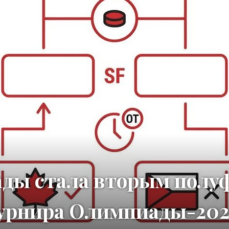
ады стала вторым пол
турнира Олимпиады-20