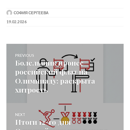
СОФИЯ СЕРГЕЕВА
19.02.2026
Post
PREVIOUS
Болельщик пронес
Previous
navigation
post:
российский флаг на
Олимпиаду: раскрыта
хитрость
NEXT
Итоги 12-го дня
Next
post: