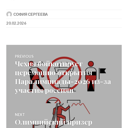
СОФИЯ СЕРГЕЕВА
20.02.2026
Post
PREVIOUS
Чехия бойкотирует
Previous
navigation
post:
церемонию открытия
Паралимпиады-2026 из-за
участия россиян
NEXT
Олимпийский призер
Next
post: