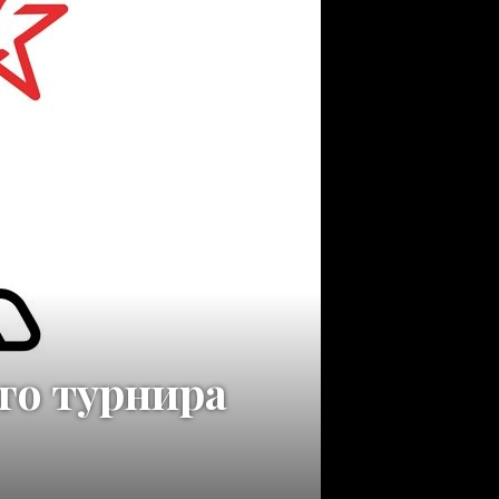
го турнира