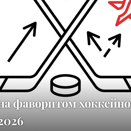
на фаворитом хоккейно
2026