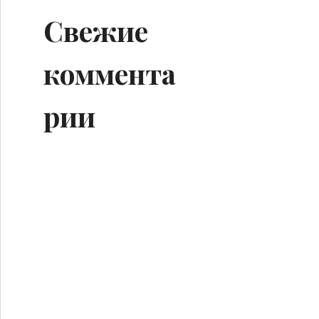
Свежие
коммента
рии