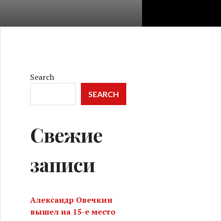
Search
SEARCH
Свежие
записи
Александр Овечкин
вышел на 15-е место