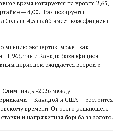
вное время котируется на уровне 2,65,
ртайме — 4,00. Прогнозируется
ал больше 4,5 шайб имеет коэффициент
по мнению экспертов, может как
 1,96), так и Канада (коэффициент
тивным периодом ожидается второй с
а Олимпиады-2026 между
ерниками — Канадой и США — состоится
сковскому времени. От этого решающего
ставки и напряженная борьба за золото.