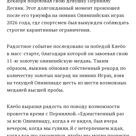
декабря поцеловал свою девушку Перниллу
Десвик. Этот долгожданный момент произошел
после его триумфа на зимних Олимпийских играх
2026 года, где спортсмен был вынужден соблюдать
строгие карантинные ограничения.
Радостное событие последовало за победой Клебо
в масс-старте, благодаря которой он завоевал свою
11-ю золотую олимпийскую медаль. Таким
образом, лыжник обновил собственный рекорд по
количеству золотых наград на зимних Играх, взяв
на текущей Олимпиаде шесть из шести возможных
медалей высшей пробы.
Клебо выразил радость по поводу возможности
провести время с Перниллой. «Единственный раз
за всю Олимпиаду, когда я ее видел, был вчера
вечером, когда мы гуляли. Я с нетерпением ждал,
когда все это закончится, чтобы мы могли провести