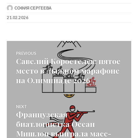
СОФИЯ СЕРГЕЕВА
21.02.2026
Post
PREVIOUS
Савелий Коростелев: пятое
Previous
navigation
post:
место в лыжном марафоне
на Олимпиаде 2026
NEXT
Французская
Next
post:
биатлонистка Осеан
Мишлон выиграла масс-