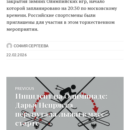
закрытия зимних Олимпийских игр, начало
которой запланировано на 20:30 по московскому
времени. Российские спортсмены были
приглашены для участия в этом торжественном
мероприятии.
СОФИЯ СЕРГЕЕВА
22.02.2026
Post
PREVIOUS
Инцидент на Олимпиаде:
Previous
navigation
post:
Дарья Непряева
перепутала лыжи в масс-
старте