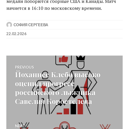
медали поборются сборные США и Канады. Матч
начнется в 16:10 по московскому времени.
СОФИЯ СЕРГЕЕВА
22.02.2026
Post
PREVIOUS
Йоханнес Клебо высоко
Previous
navigation
post:
оценил прогресс
российского лыжника
Савелия Коростелева
NEXT