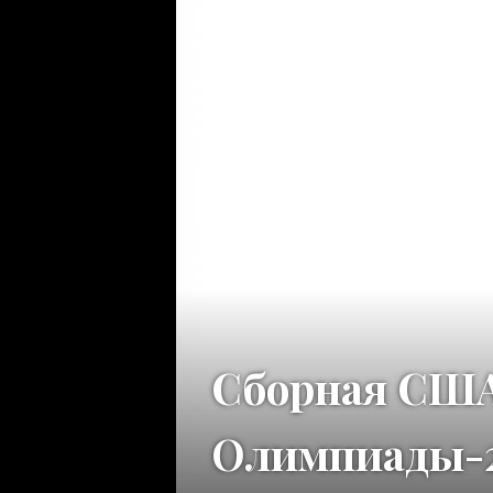
Сборная США 
Олимпиады-2