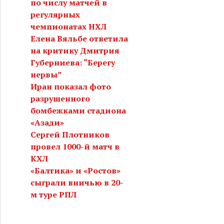
по числу матчей в
регулярных
чемпионатах НХЛ
Елена Вяльбе ответила
на критику Дмитрия
Губерниева: “Берегу
нервы”
Иран показал фото
разрушенного
бомбежками стадиона
«Азади»
Сергей Плотников
провел 1000-й матч в
КХЛ
«Балтика» и «Ростов»
сыграли вничью в 20-
м туре РПЛ