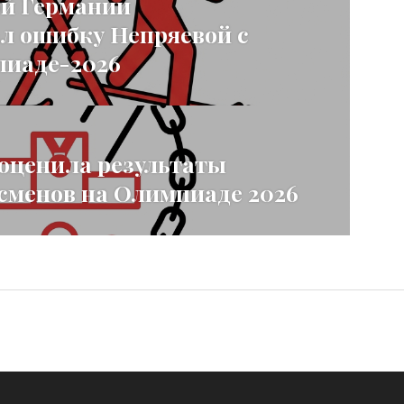
ой Германии
л ошибку Непряевой с
иаде-2026
оценила результаты
сменов на Олимпиаде 2026