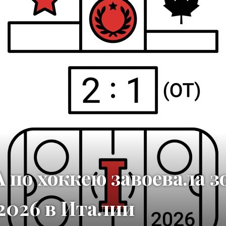
по хоккею завоевала з
026 в Италии