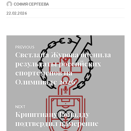
СОФИЯ СЕРГЕЕВА
22.02.2026
Post
PREVIOUS
Светлана Журова оценила
Previous
navigation
post:
результаты российских
спортсменов на
Олимпиаде 2026
NEXT
Криштиану Роналду
Next
post:
подтвердил намерение