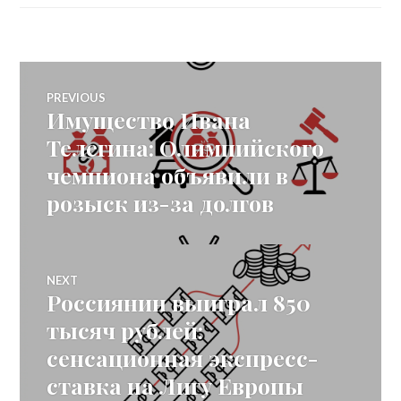
Post
PREVIOUS
Имущество Ивана
Previous
navigation
post:
Телегина: Олимпийского
чемпиона объявили в
розыск из-за долгов
NEXT
Россиянин выиграл 850
Next
post:
тысяч рублей:
сенсационная экспресс-
ставка на Лигу Европы