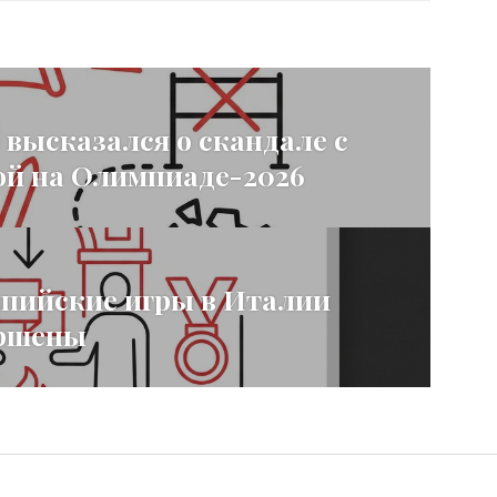
 высказался о скандале с
й на Олимпиаде-2026
пийские игры в Италии
ершены