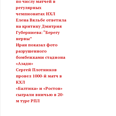
по числу матчей в
регулярных
чемпионатах НХЛ
Елена Вяльбе ответила
на критику Дмитрия
Губерниева: “Берегу
нервы”
Иран показал фото
разрушенного
бомбежками стадиона
«Азади»
Сергей Плотников
провел 1000-й матч в
КХЛ
«Балтика» и «Ростов»
сыграли вничью в 20-
м туре РПЛ