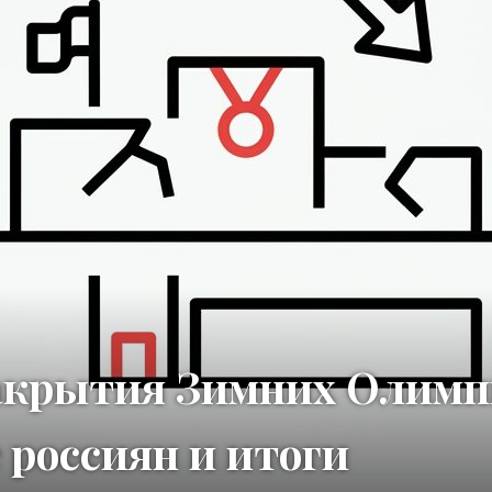
акрытия Зимних Олимп
е россиян и итоги