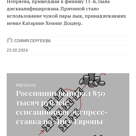
Непряева, пришедшая к финишу 11-й, была
дисквалифицирована. Причиной стало
использование чужой пары лыж, принадлежавших
немке Катарине Хенниг Доцлер.
СОФИЯ СЕРГЕЕВА
23.02.2026
Post
PREVIOUS
Россиянин выиграл 850
Previous
navigation
post:
тысяч рублей:
сенсационная экспресс-
ставка на Лигу Европы