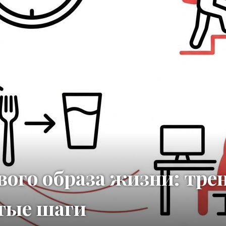
вого образа жизни: тре
стые шаги