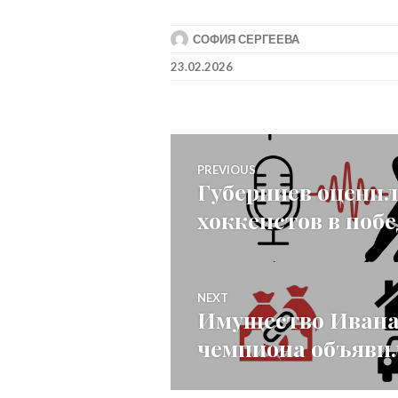
СОФИЯ СЕРГЕЕВА
23.02.2026
Post
PREVIOUS
Губерниев оценил
Previous
navigation
хоккеистов в поб
post:
NEXT
Имущество Ивана
Next
чемпиона объявил
post: