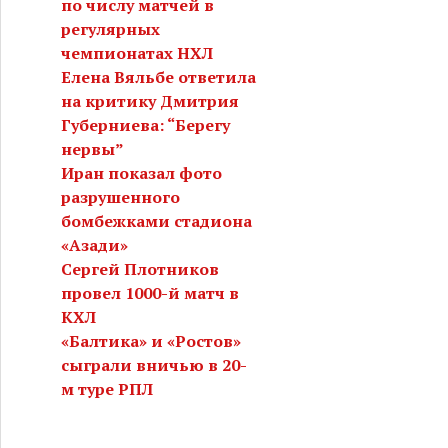
по числу матчей в
регулярных
чемпионатах НХЛ
Елена Вяльбе ответила
на критику Дмитрия
Губерниева: “Берегу
нервы”
Иран показал фото
разрушенного
бомбежками стадиона
«Азади»
Сергей Плотников
провел 1000-й матч в
КХЛ
«Балтика» и «Ростов»
сыграли вничью в 20-
м туре РПЛ