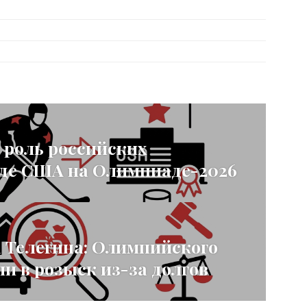
 роль российских
еде США на Олимпиаде-2026
 Телегина: Олимпийского
и в розыск из-за долгов