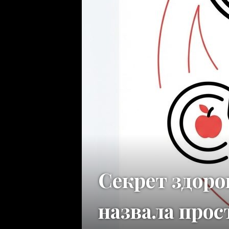
Секрет здоро
назвала про