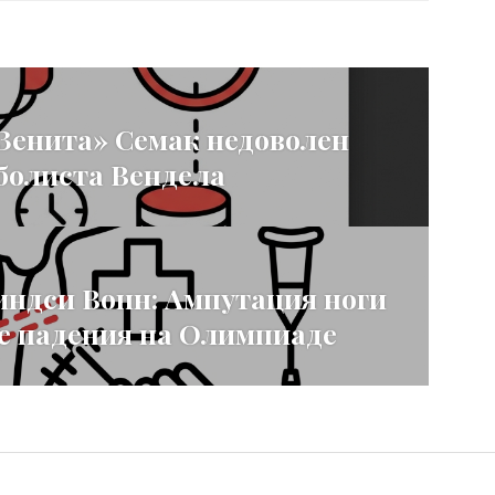
Зенита» Семак недоволен
болиста Вендела
ндси Вонн: Ампутация ноги
е падения на Олимпиаде