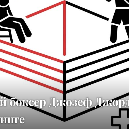
й боксер Джозеф Джор
ринге