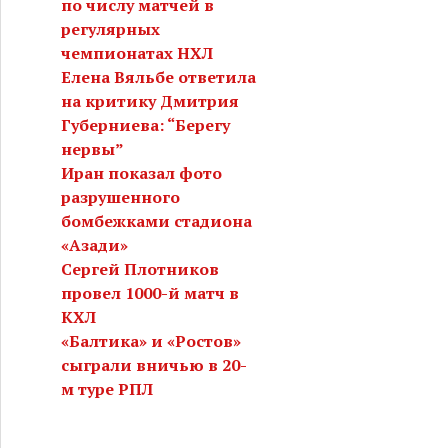
по числу матчей в
регулярных
чемпионатах НХЛ
Елена Вяльбе ответила
на критику Дмитрия
Губерниева: “Берегу
нервы”
Иран показал фото
разрушенного
бомбежками стадиона
«Азади»
Сергей Плотников
провел 1000-й матч в
КХЛ
«Балтика» и «Ростов»
сыграли вничью в 20-
м туре РПЛ