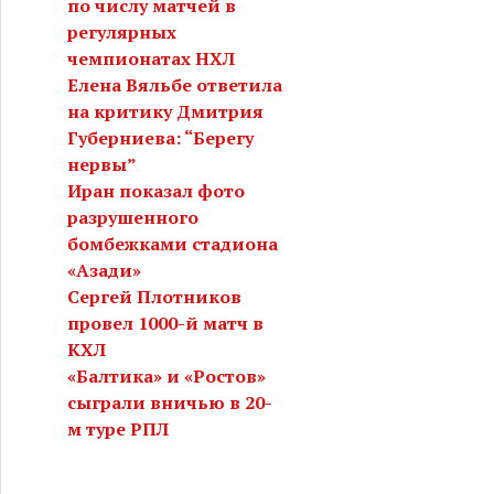
по числу матчей в
регулярных
чемпионатах НХЛ
Елена Вяльбе ответила
на критику Дмитрия
Губерниева: “Берегу
нервы”
Иран показал фото
разрушенного
бомбежками стадиона
«Азади»
Сергей Плотников
провел 1000-й матч в
КХЛ
«Балтика» и «Ростов»
сыграли вничью в 20-
м туре РПЛ