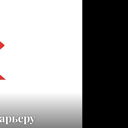
арьеру