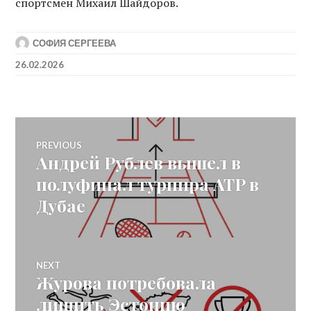
спортсмен Михаил Шайдоров.
СОФИЯ СЕРГЕЕВА
26.02.2026
Post
PREVIOUS
Андрей Рублев вышел в
Previous
navigation
post:
полуфинал турнира ATP в
Дубае
NEXT
Журова потребовала
Next
post:
лишить Эстонию