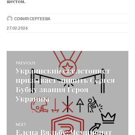
шестом.
СОФИЯ СЕРГЕЕВА
27.02.2026
Post
PREVIOUS
Украинский скелетонист
Previous
navigation
post:
призывает лишить Сергея
Бубку звания Героя
Украины
NEXT
Елена Вяльбе: Чемпионат
Next