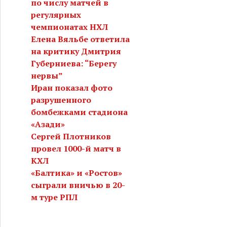
по числу матчей в
регулярных
чемпионатах НХЛ
Елена Вяльбе ответила
на критику Дмитрия
Губерниева: “Берегу
нервы”
Иран показал фото
разрушенного
бомбежками стадиона
«Азади»
Сергей Плотников
провел 1000-й матч в
КХЛ
«Балтика» и «Ростов»
сыграли вничью в 20-
м туре РПЛ