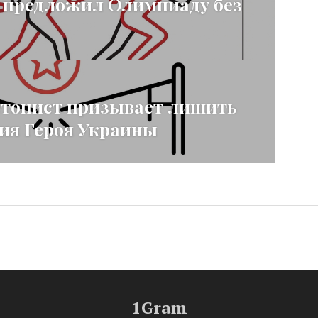
 предложил Олимпиаду без
етонист призывает лишить
ния Героя Украины
1Gram