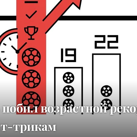
побил возрастной реко
ет-трикам