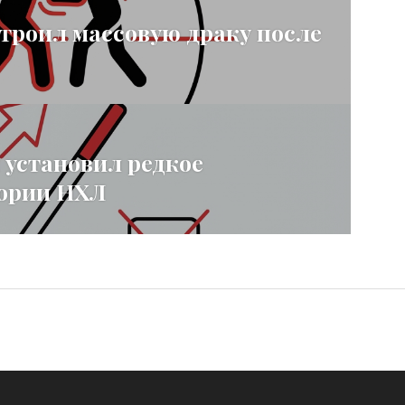
троил массовую драку после
установил редкое
тории НХЛ