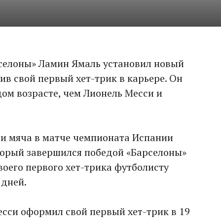
селоны» Ламин Ямаль установил новый
ив свой первый хет-трик в карьере. Он
дом возрасте, чем Лионель Месси и
ри мяча в матче чемпионата Испании
торый завершился победой «Барселоны»
своего первого хет-трика футболисту
 дней.
есси оформил свой первый хет-трик в 19