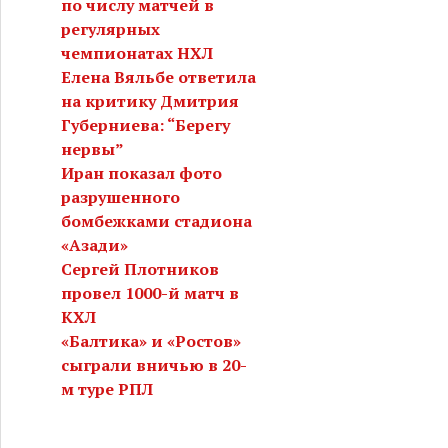
по числу матчей в
регулярных
чемпионатах НХЛ
Елена Вяльбе ответила
на критику Дмитрия
Губерниева: “Берегу
нервы”
Иран показал фото
разрушенного
бомбежками стадиона
«Азади»
Сергей Плотников
провел 1000-й матч в
КХЛ
«Балтика» и «Ростов»
сыграли вничью в 20-
м туре РПЛ