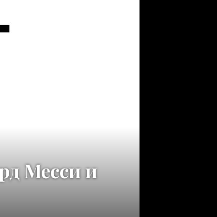
рд Месси и