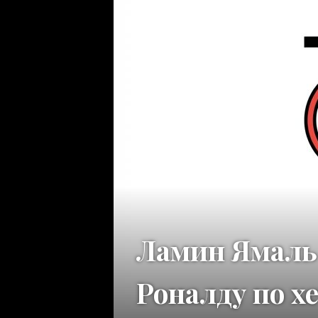
Ламин Ямаль 
Роналду по х