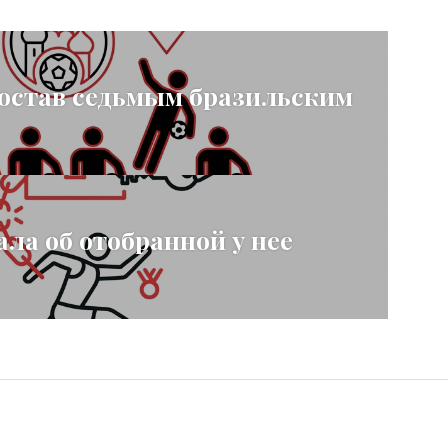
остав седьмым бразильским
ла об отобранной у нее