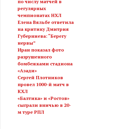
по числу матчей в
регулярных
чемпионатах НХЛ
Елена Вяльбе ответила
на критику Дмитрия
Губерниева: “Берегу
нервы”
Иран показал фото
разрушенного
бомбежками стадиона
«Азади»
Сергей Плотников
провел 1000-й матч в
КХЛ
«Балтика» и «Ростов»
сыграли вничью в 20-
м туре РПЛ