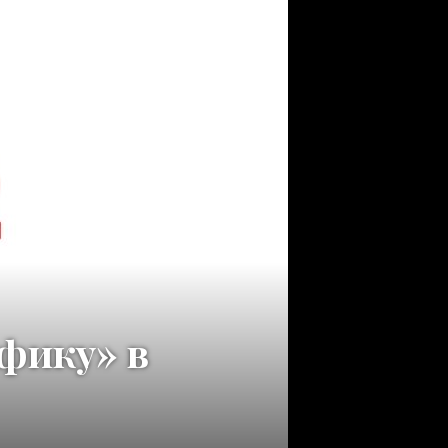
нфику» в