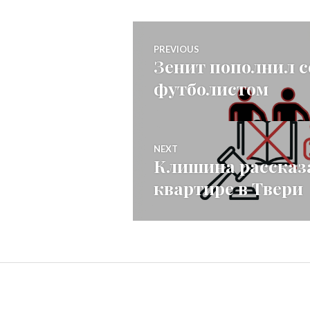
Post
PREVIOUS
Зенит пополнил с
Previous
navigation
футболистом
post:
NEXT
Клишина рассказа
Next
квартире в Твери
post: