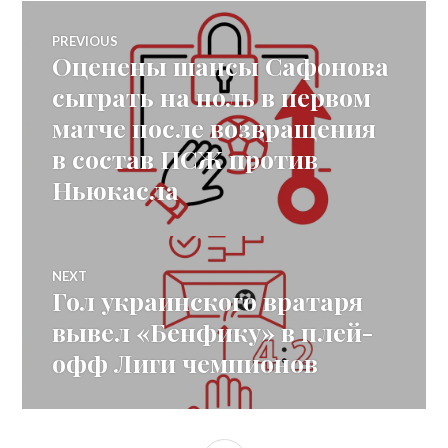
Post
PREVIOUS
Оценены шансы Сафонова
Previous
navigation
post:
сыграть на ноль в первом
матче после возвращения
в состав ПСЖ против
Ньюкасла
NEXT
Гол украинского вратаря
Next
post:
вывел «Бенфику» в плей-
офф Лиги чемпионов