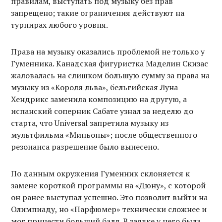
правилам, выступать под музыку без прав
запрещено; такие ограничения действуют на
турнирах любого уровня.
Права на музыку оказались проблемой не только у
Гуменника. Канадская фигуристка Маделин Скизас
жаловалась на слишком большую сумму за права на
музыку из «Короля льва», бельгийская Луна
Хендрикс заменила композицию на другую, а
испанский соперник Сабате узнал за неделю до
старта, что Universal запретила музыку из
мультфильма «Миньоны»; после общественного
резонанса разрешение было вынесено.
По данным окружения Гуменник склоняется к
замене короткой программы на «Дюну», с которой
он ранее выступал успешно. Это позволит выйти на
Олимпиаду, но «Парфюмер» технически сложнее и
мог принести больший балл. В заявке у него была