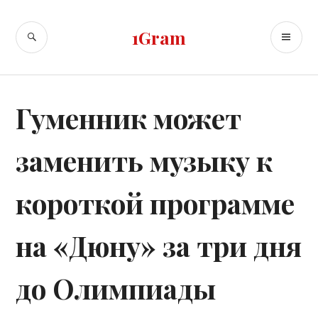
Skip
to
SEARCH
PR
1Gram
content
ME
Гуменник может
заменить музыку к
короткой программе
на «Дюну» за три дня
до Олимпиады