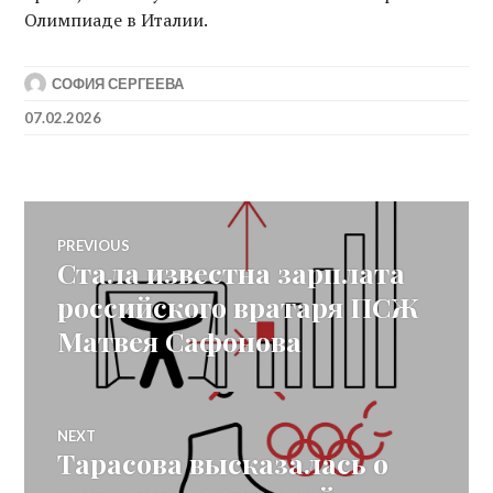
Олимпиаде в Италии.
СОФИЯ СЕРГЕЕВА
07.02.2026
Post
PREVIOUS
Стала известна зарплата
Previous
navigation
post:
российского вратаря ПСЖ
Матвея Сафонова
NEXT
Тарасова высказалась о
Next
post: