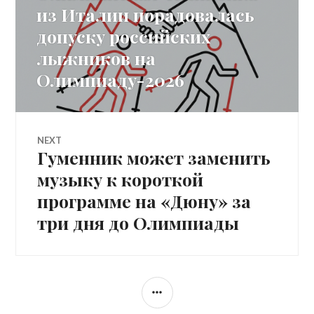
navigation
post:
из Италии порадовалась
допуску российских
лыжников на
Олимпиаду-2026
NEXT
Гуменник может заменить
Next
post:
музыку к короткой
программе на «Дюну» за
три дня до Олимпиады
SIDEBAR