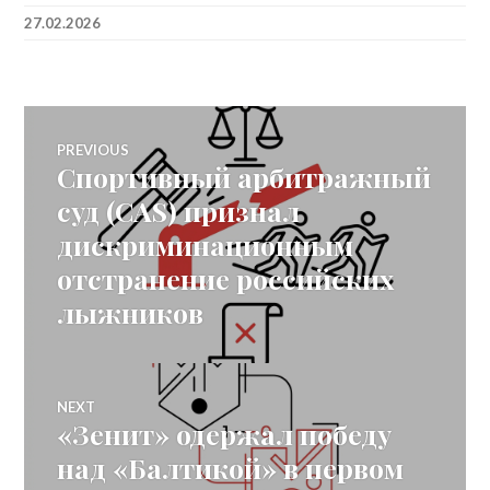
27.02.2026
Post
PREVIOUS
Спортивный арбитражный
Previous
navigation
post:
суд (CAS) признал
дискриминационным
отстранение российских
лыжников
NEXT
«Зенит» одержал победу
Next
post:
над «Балтикой» в первом