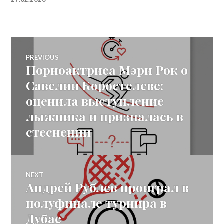
Post
PREVIOUS
Порноактриса Мэри Рок о
Previous
navigation
post:
Савелии Коростелеве:
оценила выступление
лыжника и призналась в
стеснении
NEXT
Андрей Рублев проиграл в
Next
post:
полуфинале турнира в
Дубае