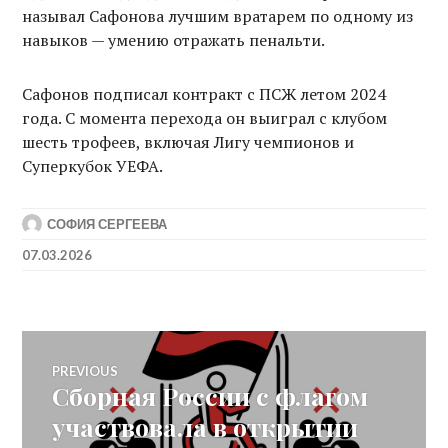
называл Сафонова лучшим вратарем по одному из
навыков — умению отражать пенальти.
Сафонов подписал контракт с ПСЖ летом 2024
года. С момента перехода он выиграл с клубом
шесть трофеев, включая Лигу чемпионов и
Суперкубок УЕФА.
СОФИЯ СЕРГЕЕВА
07.03.2026
Post
PREVIOUS
Сборная России с флагом
Previous
navigation
post:
участвовала в открытии