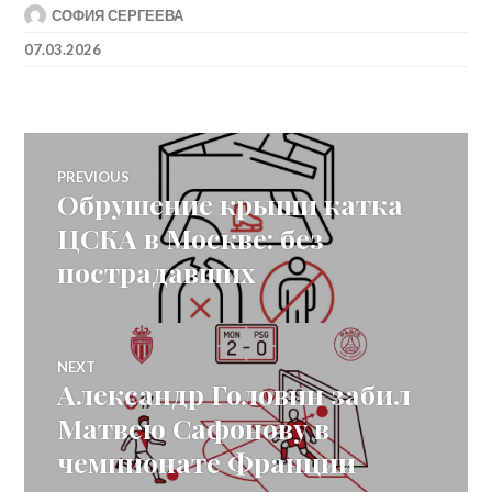
СОФИЯ СЕРГЕЕВА
07.03.2026
Post
PREVIOUS
Обрушение крыши катка
Previous
navigation
post:
ЦСКА в Москве: без
пострадавших
NEXT
Александр Головин забил
Next
post:
Матвею Сафонову в
чемпионате Франции