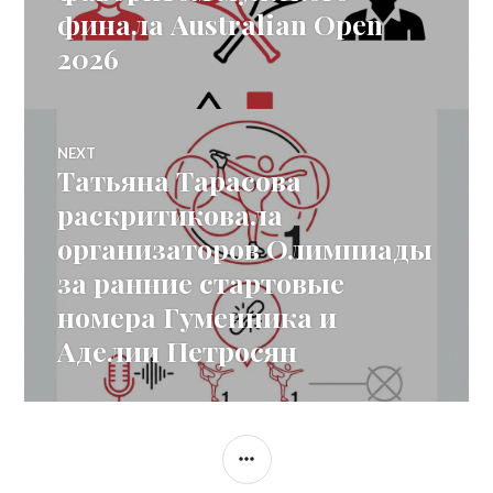
финала Australian Open
2026
NEXT
Татьяна Тарасова
Next
post:
раскритиковала
организаторов Олимпиады
за ранние стартовые
номера Гуменника и
Аделии Петросян
SIDEBAR