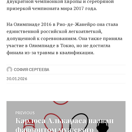
двукратной чемпионкой Европы и серебряной
призеркой чемпионата мира 2017 года.
На Олимпиаде 2016 в Рио-де-Жанейро она стала
единственной российской легкоатлеткой,
допущенной к соревнованиям. Она также приняла
участие в Олимпиаде в Токио, но не достигла
финала из-за травмы в квалификации.
СОФИЯ СЕРГЕЕВА
30.01.2026
Post
PREVIOUS
Карлоса Алькараса назван
Previous
navigation
post:
фаворитом мужского