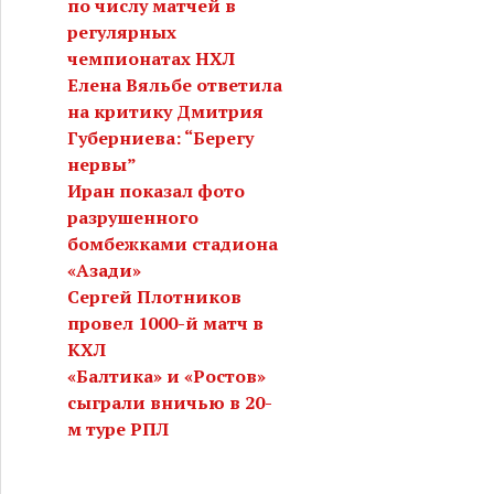
по числу матчей в
регулярных
чемпионатах НХЛ
Елена Вяльбе ответила
на критику Дмитрия
Губерниева: “Берегу
нервы”
Иран показал фото
разрушенного
бомбежками стадиона
«Азади»
Сергей Плотников
провел 1000-й матч в
КХЛ
«Балтика» и «Ростов»
сыграли вничью в 20-
м туре РПЛ