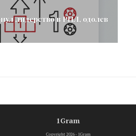
нул лидерство в РПЛ, одолев
1Gram
Copyright 2026 - 1Gram