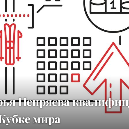
ья Непряева квалифиц
 Кубке мира