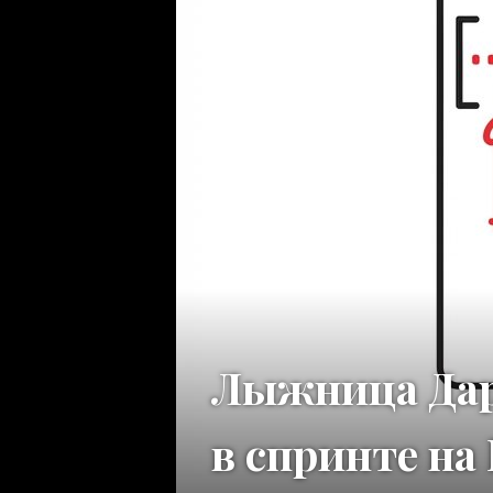
Лыжница Дар
в спринте на