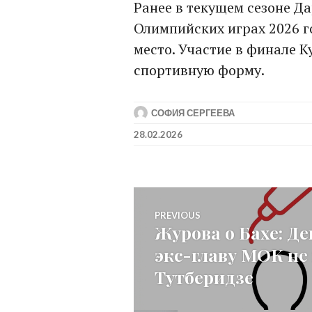
Ранее в текущем сезоне Д
Олимпийских играх 2026 го
место. Участие в финале 
спортивную форму.
СОФИЯ СЕРГЕЕВА
28.02.2026
Post
PREVIOUS
Журова о Бахе: Д
Previous
navigation
экс-главу МОК не
post:
Тутберидзе